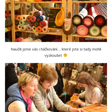
Naučili jsme vás i háčkování…. které jste si tady mohli
vyzkoušet