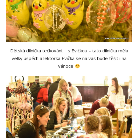
Dětská dílnička tečkování…. s Evičkou – tato dílnička měla
velký úspěch a lektorka Evička se na vás bude těšit i na
Vánoce