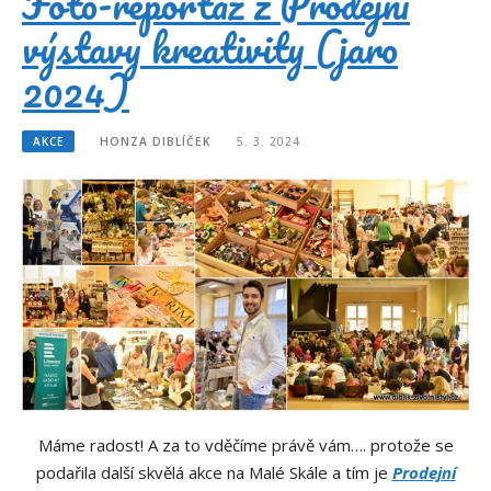
Foto-reportáž z Prodejní
výstavy kreativity (jaro
2024)
AKCE
HONZA DIBLÍČEK
5. 3. 2024
Máme radost! A za to vděčíme právě vám…. protože se
podařila další skvělá akce na Malé Skále a tím je
Prodejní