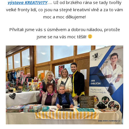
výstava KREATIVITY
….. Už od brzkého rána se tady tvořily
velké fronty lidí, co jsou na stejné kreativní vlně a za to vám
moc a moc děkujeme!
Přivítali jsme vás s úsměvem a dobrou náladou, protože
jsme se na vás moc těšili!