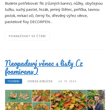
Budete potřebovat: filc (různých barev), nůžky, obyčejnou
tužku, suchý pastel, řezák, jemný štětec, peříčka, tavnou
pistoli, mrkací oči, černý fix, dřevěný výřez věnce,
pastelové fixy DECORPEN…
POKRAČOVAT VE ČTENÍ
Neopadavý věnec s listy (z
foamiranu)
TVOŘENÍ
HONZA DIBLÍČEK
24. 10. 2024