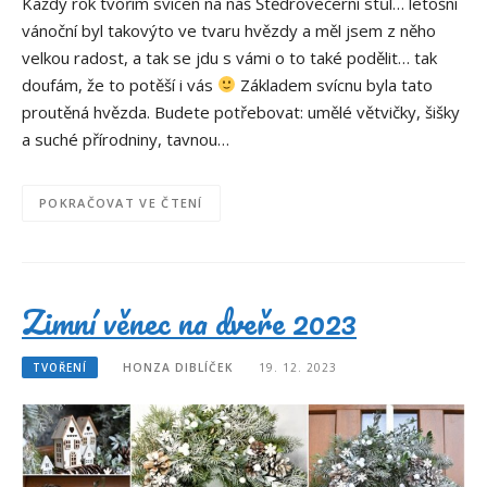
Každý rok tvořím svícen na náš Štědrovečerní stůl… letošní
vánoční byl takovýto ve tvaru hvězdy a měl jsem z něho
velkou radost, a tak se jdu s vámi o to také podělit… tak
doufám, že to potěší i vás
Základem svícnu byla tato
proutěná hvězda. Budete potřebovat: umělé větvičky, šišky
a suché přírodniny, tavnou…
POKRAČOVAT VE ČTENÍ
Zimní věnec na dveře 2023
TVOŘENÍ
HONZA DIBLÍČEK
19. 12. 2023