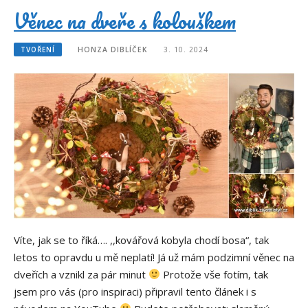
Věnec na dveře s kolouškem
TVOŘENÍ
HONZA DIBLÍČEK
3. 10. 2024
Víte, jak se to říká…. ,,kovářová kobyla chodí bosa“, tak
letos to opravdu u mě neplatí! Já už mám podzimní věnec na
dveřích a vznikl za pár minut
Protože vše fotím, tak
jsem pro vás (pro inspiraci) připravil tento článek i s