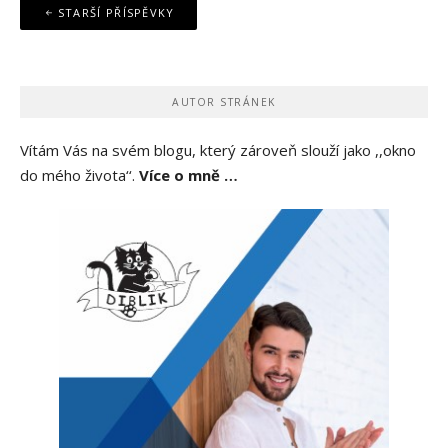
Navigace
STARŠÍ PŘÍSPĚVKY
pro
příspěvky
AUTOR STRÁNEK
Vítám Vás na svém blogu, který zároveň slouží jako ,,okno
do mého života‘‘.
Více o mně …