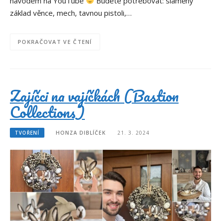
návodem na YouTube
Budete potřebovat: slaměný
základ věnce, mech, tavnou pistoli,…
POKRAČOVAT VE ČTENÍ
Zajíčci na vajíčkách (Bastion
Collections)
TVOŘENÍ
HONZA DIBLÍČEK
21. 3. 2024