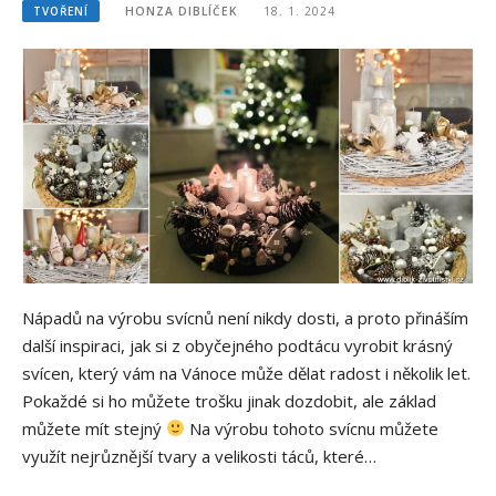
TVOŘENÍ
HONZA DIBLÍČEK
18. 1. 2024
Nápadů na výrobu svícnů není nikdy dosti, a proto přináším
další inspiraci, jak si z obyčejného podtácu vyrobit krásný
svícen, který vám na Vánoce může dělat radost i několik let.
Pokaždé si ho můžete trošku jinak dozdobit, ale základ
můžete mít stejný
Na výrobu tohoto svícnu můžete
využít nejrůznější tvary a velikosti táců, které…