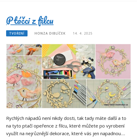
Ptáčci z filcu
TVOŘENÍ
HONZA DIBLÍČEK
14. 4. 2025
Rychlých nápadů není nikdy dosti, tak tady máte další a to
na tyto ptačí opeřence z filcu, které můžete po vyrobení
využít na nejrůznější dekorace, které vás jen napadnou….