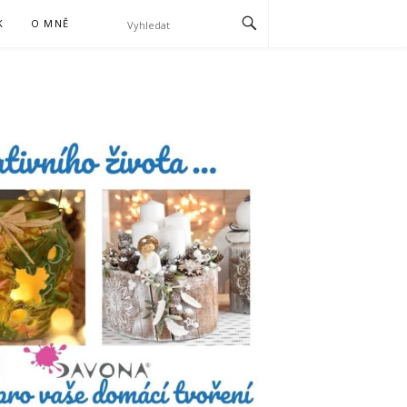
K
O MNĚ