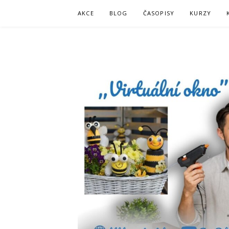
Skip
AKCE
BLOG
ČASOPISY
KURZY
to
content