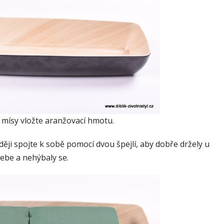
 mísy vložte aranžovací hmotu.
aději spojte k sobě pomocí dvou špejlí, aby dobře držely u
ebe a nehýbaly se.