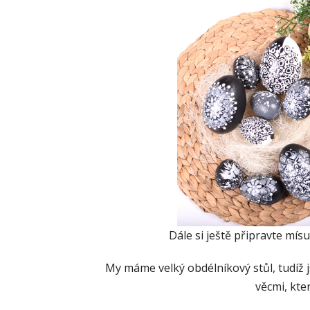
Dále si ještě připravte mís
My máme velký obdélníkový stůl, tudíž j
věcmi, kter