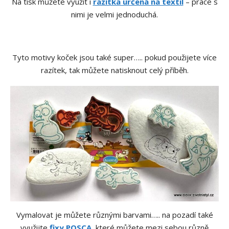
Na tisk můžete využít i
razítka určená na textil
– práce s
nimi je velmi jednoduchá.
Tyto motivy koček jsou také super….. pokud použijete více
razítek, tak můžete natisknout celý příběh.
Vymalovat je můžete různými barvami….. na pozadí také
využijte
fixy POSCA
, které můžete mezi sebou různě