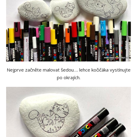
Nejprve začněte malovat šedou…. lehce kočičáka vystínujte
po okrajích.