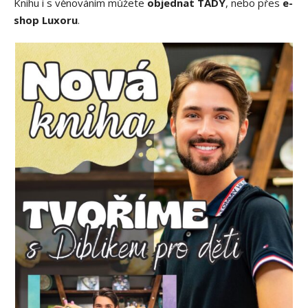
Knihu i s věnováním můžete
objednat TADY
, nebo přes
e-
shop Luxoru
.