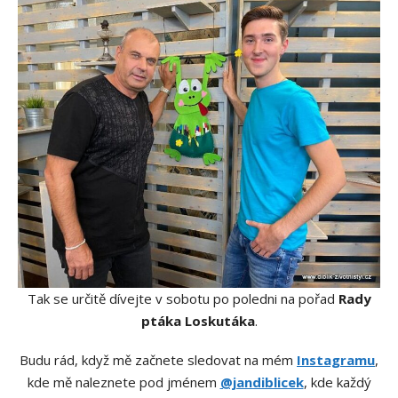
Tak se určitě dívejte v sobotu po poledni na pořad
Rady
ptáka Loskutáka
.
Budu rád, když mě začnete sledovat na mém
Instagramu
,
kde mě naleznete pod jménem
@jandiblicek
, kde každý