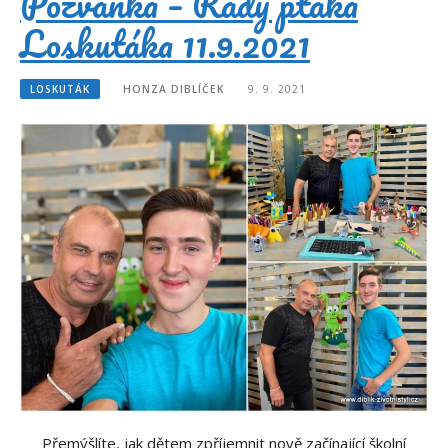
Pozvánka – Rady ptáka
Loskutáka 11.9.2021
LOSKUTÁK
HONZA DIBLÍČEK
9. 9. 2021
Přemýšlíte, jak dětem zpříjemnit nově začínající školní