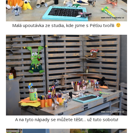
Malá upoutávka ze studia, kde jsme s Péťou tvořili
A na tyto nápady se můžete těšit… už tuto sobotu!