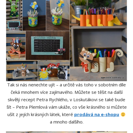
Tak si nás nenechte ujít – a určitě vás toho v sobotním díle
čeká mnohem více zajímavého. Můžete se těšit na další
skvělý recept Petra Rychlého, v Loskutákovi se také bude
šít – Petra Plemlová vám ukáže, co vše krásného si můžete
ušít z jejích krásných látek, které
prodává na e-shopu
a mnoho dalšího.