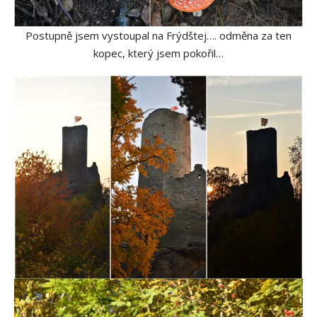
Postupně jsem vystoupal na Frýdštej…. odměna za ten
kopec, který jsem pokořil…