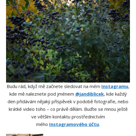
Budu rád, když mě začnete sledovat na mém
Instagramu
,
kde mě naleznete pod jménem
@jandiblicek
, kde každý
den přidávám nějaký příspěvek v podobě fotografie, nebo
krátké video toho – co právě dělám. Buďte se mnou ještě
ve větším kontaktu prostřednictvím
mého
Instagramového účtu
.