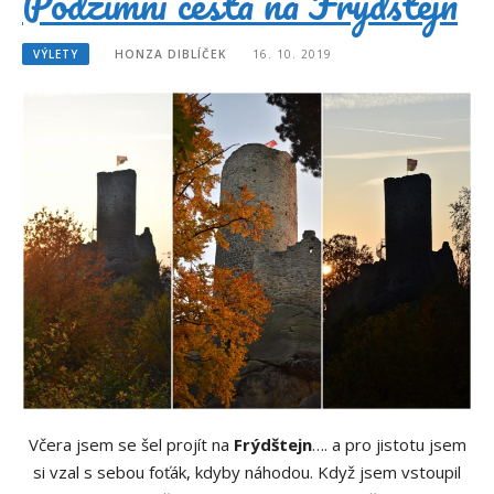
Podzimní cesta na Frýdštejn
VÝLETY
HONZA DIBLÍČEK
16. 10. 2019
Včera jsem se šel projít na
Frýdštejn
…. a pro jistotu jsem
si vzal s sebou foťák, kdyby náhodou. Když jsem vstoupil