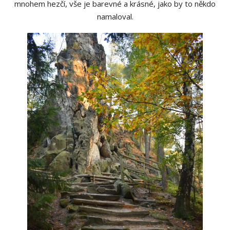
mnohem hezčí, vše je barevné a krásné, jako by to někdo
namaloval.