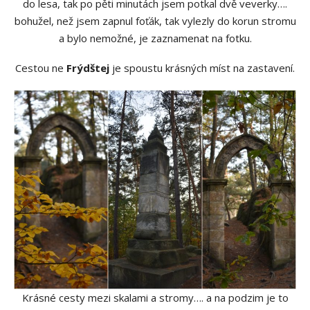
do lesa, tak po pěti minutách jsem potkal dvě veverky….
bohužel, než jsem zapnul foťák, tak vylezly do korun stromu
a bylo nemožné, je zaznamenat na fotku.
Cestou ne
Frýdštej
je spoustu krásných míst na zastavení.
Krásné cesty mezi skalami a stromy…. a na podzim je to