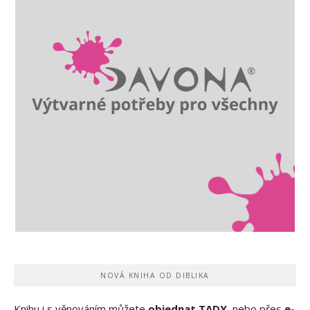
NOVÁ KNIHA OD DIBLIKA
Knihu i s věnováním můžete
objednat TADY
, nebo přes
e-