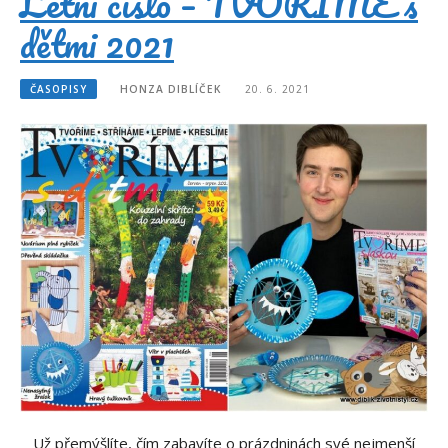
Letní číslo – TVOŘÍME s
dětmi 2021
ČASOPISY
HONZA DIBLÍČEK
20. 6. 2021
Už přemýšlíte, čím zabavíte o prázdninách své nejmenší