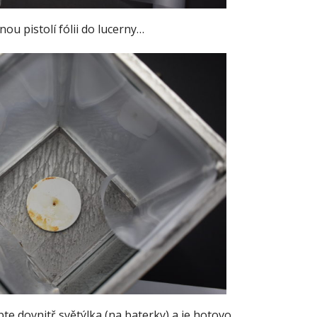
nou pistolí fólii do lucerny…
pte dovnitř světýlka (na baterky) a je hotovo.