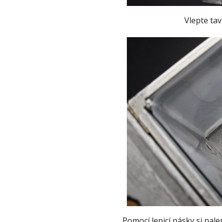
Vlepte tav
Pomocí lepicí pásky si nale