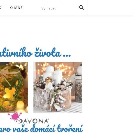
K
O MNĚ