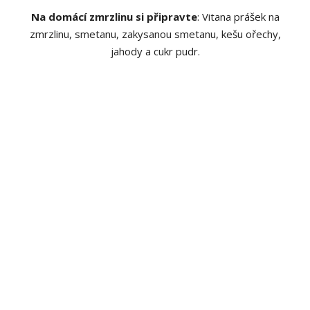
Na domácí zmrzlinu si připravte
: Vitana prášek na
zmrzlinu, smetanu, zakysanou smetanu, kešu ořechy,
jahody a cukr pudr.
Postup: Rozmixujte 3kg jahod, přidejte do jahod Vitanu
prášek do zmrzliny, dle poměru na etiketě, 8 lžic cukru
pudru, 8 zakysaných smetan, 8 smetan 14%, vše důkladně
rozmixujte a nalijte do předem připravených nádob na
zmrzlinu. Na vrch zmrzliny můžete nasypat kešu ořechy. a
drcené mandle.