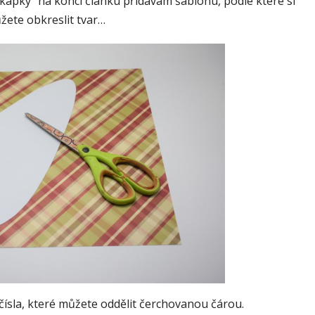
ké kapky“ na konci článku přidávám šablonu, podle které si
žete obkreslit tvar…
čísla, které můžete oddělit čerchovanou čárou.