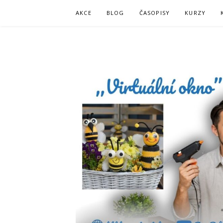
Skip
AKCE
BLOG
ČASOPISY
KURZY
to
content