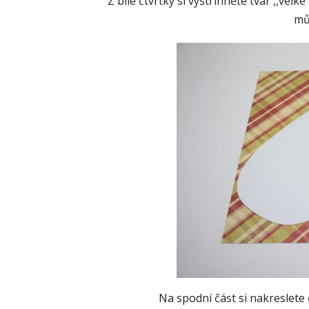
Z bílé čtvrtky si vystřihněte tvar ,,vel
mů
Na spodní část si nakreslete 