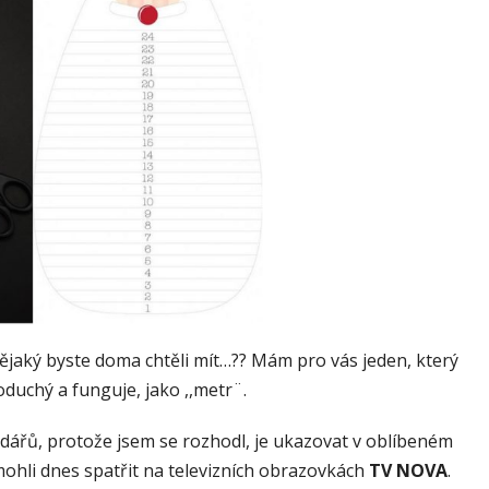
nějaký byste doma chtěli mít…?? Mám pro vás jeden, který
oduchý a funguje, jako ,,metr¨.
ndářů, protože jsem se rozhodl, je ukazovat v oblíbeném
 mohli dnes spatřit na televizních obrazovkách
TV NOVA
.