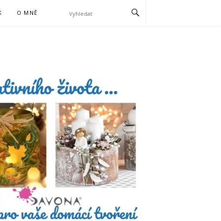
K
O MNĚ